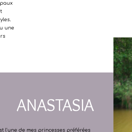
ipaux
t
yles.
ou une
urs
ANASTASIA
st l’une de mes princesses préférées