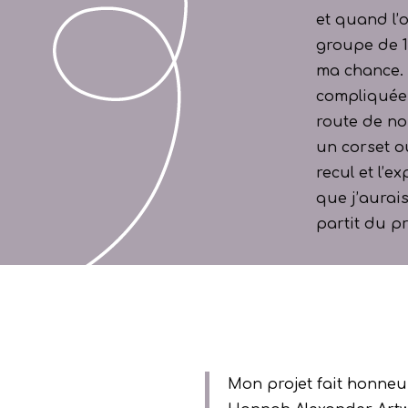
et quand l’
groupe de 17
ma chance. J
compliquée 
route de n
un corset o
recul et l’
que j’aurais
partit du p
Mon projet fait honneur 