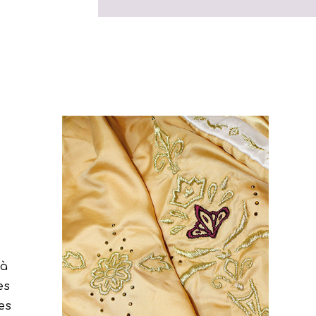
 à
es
es