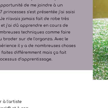
opportunité de me joindre à un
 princesses s’est présentée j’ai saisi
e n’avais jamais fait de robe très
et j’ai dû apprendre en cours de
ombreuses techniques comme faire
u broder sur de l’organza. Avec le
expérience il y a de nombreuses choses
 faites différemment mais ça fait
rocessus d’apprentissage.
à l’artiste